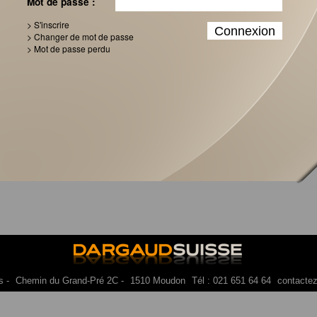
Mot de passe :
> S'inscrire
> Changer de mot de passe
> Mot de passe perdu
es -
Chemin du Grand-Pré 2C -
1510 Moudon
Tél : 021 651 64 64
contacte